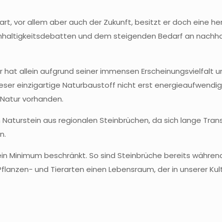
rt, vor allem aber auch der Zukunft, besitzt er doch eine h
hhaltigkeitsdebatten und dem steigenden Bedarf an nachha
 Er hat allein aufgrund seiner immensen Erscheinungsvielfalt
eser einzigartige Naturbaustoff nicht erst energieaufwendig 
r Natur vorhanden.
 Naturstein aus regionalen Steinbrüchen, da sich lange Tran
n.
uf ein Minimum beschränkt. So sind Steinbrüche bereits wäh
flanzen- und Tierarten einen Lebensraum, der in unserer Kul